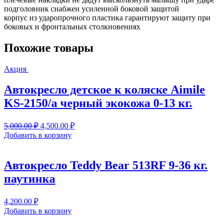
подголовник снабжен усиленной боковой защитой
корпус из ударопрочного пластика гарантируют защиту при
боковых и фронтальных столкновениях
Похожие товары
Акция
Автокресло детское к коляске Aimile
KS-2150/a черный экокожа 0-13 кг.
Первоначальная
Текущая
5,000.00
₽
4,500.00
₽
цена
цена:
Добавить в корзину
составляла
4,500.00 ₽.
5,000.00 ₽.
Автокресло Teddy Bear 513RF 9-36 кг.
паутинка
4,200.00
₽
Добавить в корзину