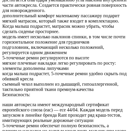
части автокресла. Создается практически ровная поверхность
для новорожденного.
дополнительный комфорт маленькому пассажиру подарит
мягкий матрасик, который также входит в комплектацию.
Когда малыш подрастет, матрасик можно убрать, чтобы
сделать сиденье просторнее.
модель имеет несколько наклонов спинки, в том числе почти
горизонтальное положение для грудничков
подголовник, включающий несколько положений,
регулируется одним движением
5-точечные ремни регулируются по высоте
мягкие плечевые накладки легко регулировать по росту:
элементы дополнены липучками
когда малыш подрастет, 5-точечные ремни удобно скрыть под
обивкой кресла
съемный чехол выполнен из дышащей, гипоаллергенной,
тактильно приятной ткани премиум-качества
Безопасность:
наши автокресла имеют международный сертификат
европейского союза (eac) — ece 44/04. Каждая модель перед
запуском в линейке бренда Rant проходит ряд краш-тестов,
имитирующих реальные дорожные ситуации
5-точечные ремни обеспечат полную безопасность, а
плечевые накладки не дадут выскользнуть малышу при ударе