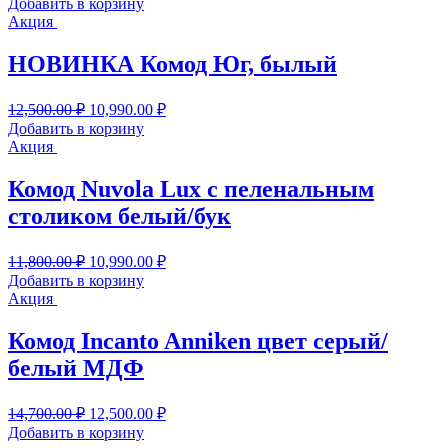
Добавить в корзину
составляла
11,500.00 ₽.
Акция
12,800.00 ₽.
НОВИНКА Комод Юг, былый
Первоначальная
Текущая
12,500.00
₽
10,990.00
₽
цена
цена:
Добавить в корзину
составляла
10,990.00 ₽.
Акция
12,500.00 ₽.
Комод Nuvola Lux с пеленальным
столиком белый/бук
Первоначальная
Текущая
11,800.00
₽
10,990.00
₽
цена
цена:
Добавить в корзину
составляла
10,990.00 ₽.
Акция
11,800.00 ₽.
Комод Incanto Anniken цвет серый/
белый МДФ
Первоначальная
Текущая
14,700.00
₽
12,500.00
₽
цена
цена:
Добавить в корзину
составляла