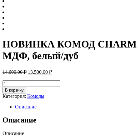
НОВИНКА КОМОД CHARM
МДФ, белый/дуб
Первоначальная
Текущая
14,600.00
₽
13,500.00
₽
цена
цена:
составляла
Количество
13,500.00 ₽.
товара
14,600.00 ₽.
В корзину
НОВИНКА
Категория:
Комоды
КОМОД
CHARM
Описание
МДФ,
белый/
Описание
дуб
Описание