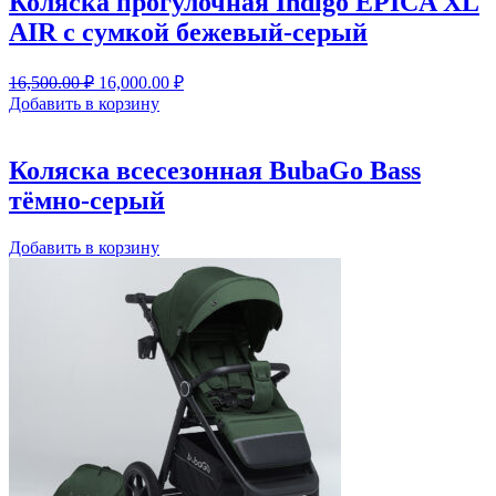
Коляска прогулочная Indigo EPICA XL
AIR с сумкой бежевый-серый
Первоначальная
Текущая
16,500.00
₽
16,000.00
₽
цена
цена:
Добавить в корзину
составляла
16,000.00 ₽.
16,500.00 ₽.
Коляска всесезонная BubaGo Bass
тёмно-серый
Добавить в корзину