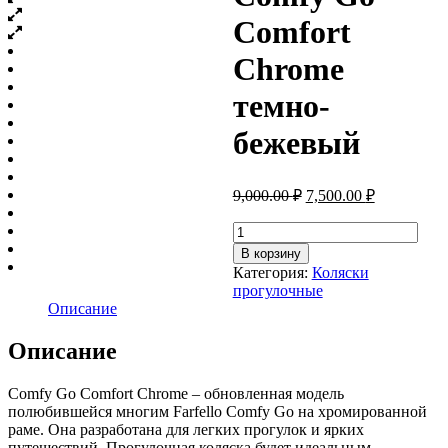
Comfort
Chrome
темно-
бежевый
Первоначальная
Текущая
9,000.00
₽
7,500.00
₽
цена
цена:
составляла
Количество
7,500.00 ₽.
товара
9,000.00 ₽.
В корзину
Коляска
Категория:
Коляски
прогулочная
прогулочные
детская
Описание
Farfello
Comfy
Описание
Go
Comfort
Chrome
Comfy Go Comfort Chrome – обновленная модель
темно-
полюбившейся многим Farfello Comfy Go на хромированной
бежевый
раме. Она разработана для легких прогулок и ярких
путешествий. Прогулочная коляска будет идеальным