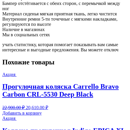
Бампер отстёгивается с обеих сторон, с перемычкой между
ног
Материал сиденья мягкая приятная ткань, легко чистится
Внутренние ремни 5-ти точечные с мягкими накладками,
регулируются по высоте
Наличие в магазинах
Мы в социальных сетях
учать статистику, которая помогает показывать вам самые
интересные и выгодные предложения. Вы можете отключ
Похожие товары
Акция
Прогулочная коляска Carrello Bravo
Carbon CRL-5530 Deep Black
Первоначальная
Текущая
22,900.00
₽
20,610.00
₽
цена
цена:
Добавить в корзину
составляла
20,610.00 ₽.
Акция
22,900.00 ₽.