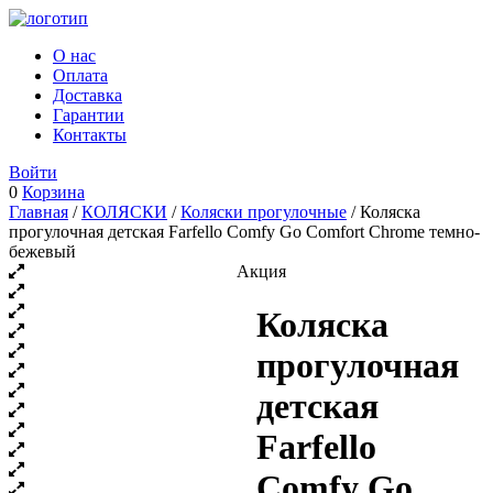
О нас
Оплата
Доставка
Гарантии
Контакты
Войти
0
Корзина
Главная
/
КОЛЯСКИ
/
Коляски прогулочные
/ Коляска
прогулочная детская Farfello Comfy Go Comfort Chrome темно-
бежевый
Акция
Коляска
прогулочная
детская
Farfello
Comfy Go