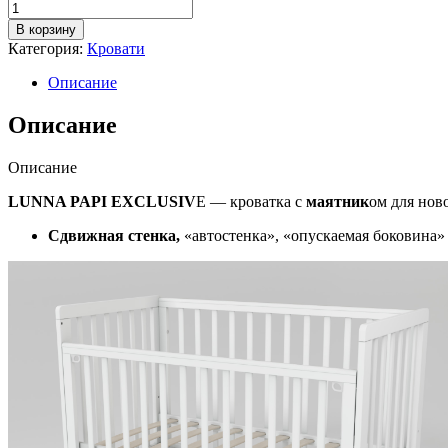
составляла
Количество
16,500.00 ₽.
товара
18,500.00 ₽.
В корзину
КРОВАТКА
Категория:
Кровати
LUNNA
PAPI
Описание
EXCLUSIVE
с
Описание
маятником
и
Описание
колесом,
серый/
LUNNA PAPI EXCLUSIV
E — кроватка с
маятник
ом для нов
белый
Сдвижная стенка,
«автостенка», «опускаемая боковина»