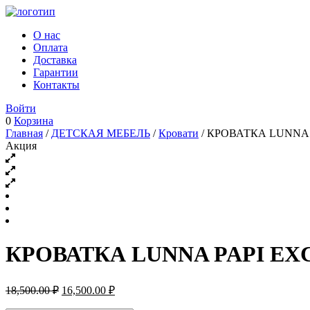
О нас
Оплата
Доставка
Гарантии
Контакты
Войти
0
Корзина
Главная
/
ДЕТСКАЯ МЕБЕЛЬ
/
Кровати
/ КРОВАТКА LUNNA PA
Акция
КРОВАТКА LUNNA PAPI EXCLU
Первоначальная
Текущая
18,500.00
₽
16,500.00
₽
цена
цена: