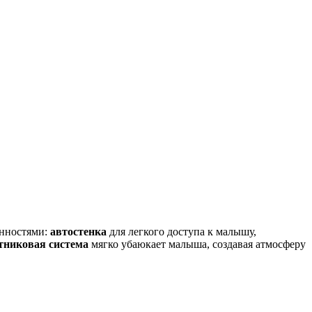
енностями:
автостенка
для легкого доступа к малышу,
никовая система
мягко убаюкает малыша, создавая атмосферу