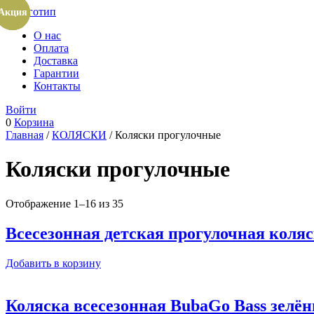
Акция
Акция
Акция
Акция
О нас
Оплата
Доставка
Гарантии
Контакты
Войти
0
Корзина
Главная
/
КОЛЯСКИ
/ Коляски прогулочные
Коляски прогулочные
Отображение 1–16 из 35
Всесезонная детская прогулочная коля
Добавить в корзину
Коляска всесезонная BubaGo Bass зелё