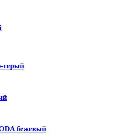
й
о-серый
ый
KODA бежевый