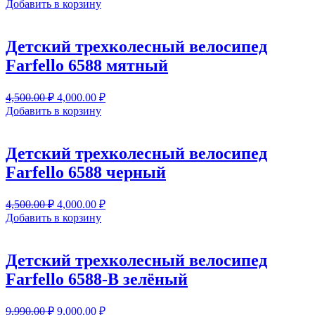
цена
цена:
Добавить в корзину
составляла
4,000.00 ₽.
4,500.00 ₽.
Детский трехколесный велосипед
Farfello 6588 мятный
Первоначальная
Текущая
4,500.00
₽
4,000.00
₽
цена
цена:
Добавить в корзину
составляла
4,000.00 ₽.
4,500.00 ₽.
Детский трехколесный велосипед
Farfello 6588 черный
Первоначальная
Текущая
4,500.00
₽
4,000.00
₽
цена
цена:
Добавить в корзину
составляла
4,000.00 ₽.
4,500.00 ₽.
Детский трехколесный велосипед
Farfello 6588-B зелёный
Первоначальная
Текущая
9,990.00
₽
9,000.00
₽