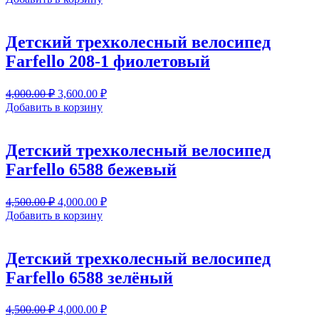
составляла
3,600.00 ₽.
4,000.00 ₽.
Детский трехколесный велосипед
Farfello 208-1 фиолетовый
Первоначальная
Текущая
4,000.00
₽
3,600.00
₽
цена
цена:
Добавить в корзину
составляла
3,600.00 ₽.
4,000.00 ₽.
Детский трехколесный велосипед
Farfello 6588 бежевый
Первоначальная
Текущая
4,500.00
₽
4,000.00
₽
цена
цена:
Добавить в корзину
составляла
4,000.00 ₽.
4,500.00 ₽.
Детский трехколесный велосипед
Farfello 6588 зелёный
Первоначальная
Текущая
4,500.00
₽
4,000.00
₽