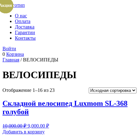
Акция
Акция
Акция
Акция
Акция
Акция
Акция
Акция
Акция
Акция
Акция
Акция
Акция
Акция
Акция
О нас
Оплата
Доставка
Гарантии
Контакты
Войти
0
Корзина
Главная
/ ВЕЛОСИПЕДЫ
ВЕЛОСИПЕДЫ
Отображение 1–16 из 23
Cкладной велосипед Luxmom SL-368
голубой
Первоначальная
Текущая
10,000.00
₽
9,000.00
₽
цена
цена:
Добавить в корзину
составляла
9,000.00 ₽.