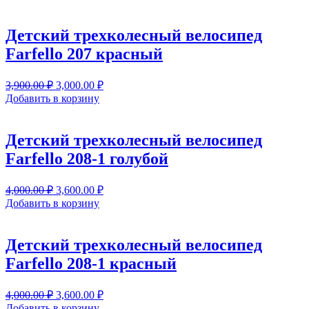
составляла
3,000.00 ₽.
3,900.00 ₽.
Детский трехколесный велосипед
Farfello 207 красный
Первоначальная
Текущая
3,900.00
₽
3,000.00
₽
цена
цена:
Добавить в корзину
составляла
3,000.00 ₽.
3,900.00 ₽.
Детский трехколесный велосипед
Farfello 208-1 голубой
Первоначальная
Текущая
4,000.00
₽
3,600.00
₽
цена
цена:
Добавить в корзину
составляла
3,600.00 ₽.
4,000.00 ₽.
Детский трехколесный велосипед
Farfello 208-1 красный
Первоначальная
Текущая
4,000.00
₽
3,600.00
₽
цена
цена:
Добавить в корзину