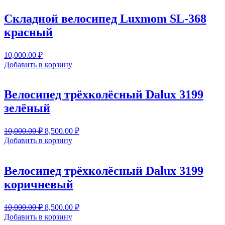
10,000.00 ₽.
Cкладной велосипед Luxmom SL-368
красный
10,000.00
₽
Добавить в корзину
Велосипед трёхколёсный Dalux 3199
зелёный
Первоначальная
Текущая
10,000.00
₽
8,500.00
₽
цена
цена:
Добавить в корзину
составляла
8,500.00 ₽.
10,000.00 ₽.
Велосипед трёхколёсный Dalux 3199
коричневый
Первоначальная
Текущая
10,000.00
₽
8,500.00
₽
цена
цена:
Добавить в корзину
составляла
8,500.00 ₽.