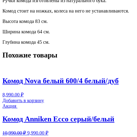
Ручки комода изготовлены из натурального бука.
Комод стоит на ножках, колеса на него не устанавливаются.
Высота комода 83 см.
Ширина комода 64 см.
Глубина комода 45 см.
Похожие товары
Комод Nova белый 600/4 белый/дуб
8,990.00
₽
Добавить в корзину
Акция
Комод Anniken Ecco серый/белый
Первоначальная
Текущая
10,990.00
₽
9,990.00
₽