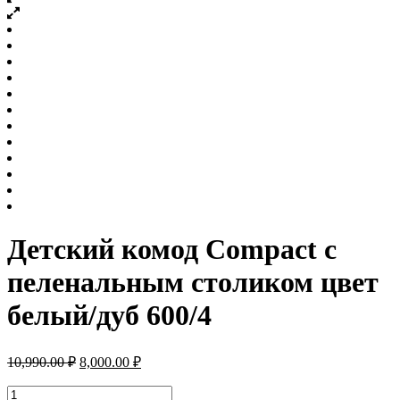
Детский комод Compact с
пеленальным столиком цвет
белый/дуб 600/4
Первоначальная
Текущая
10,990.00
₽
8,000.00
₽
цена
цена:
составляла
Количество
8,000.00 ₽.