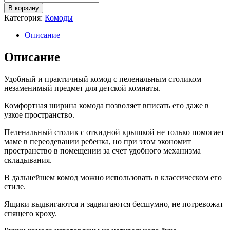
товара
10,990.00 ₽.
В корзину
Детский
Категория:
Комоды
комод
Compact
Описание
с
пеленальным
Описание
столиком
цвет
Удобный и практичный комод с пеленальным столиком
белый/
незаменимый предмет для детской комнаты.
дуб
600/4
Комфортная ширина комода позволяет вписать его даже в
узкое пространство.
Пеленальный столик с откидной крышкой не только помогает
маме в переодевании ребенка, но при этом экономит
пространство в помещении за счет удобного механизма
складывания.
В дальнейшем комод можно использовать в классическом его
стиле.
Ящики выдвигаются и задвигаются бесшумно, не потревожат
спящего кроху.