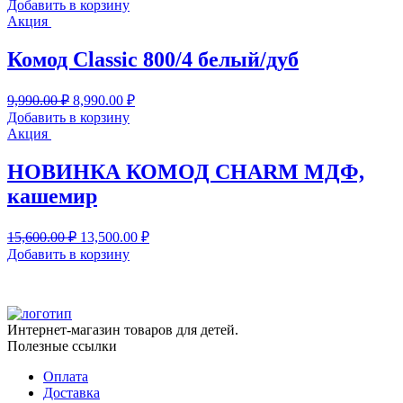
цена
цена:
Добавить в корзину
составляла
9,990.00 ₽.
Акция
10,990.00 ₽.
Комод Classic 800/4 белый/дуб
Первоначальная
Текущая
9,990.00
₽
8,990.00
₽
цена
цена:
Добавить в корзину
составляла
8,990.00 ₽.
Акция
9,990.00 ₽.
НОВИНКА КОМОД CHARM МДФ,
кашемир
Первоначальная
Текущая
15,600.00
₽
13,500.00
₽
цена
цена:
Добавить в корзину
составляла
13,500.00 ₽.
15,600.00 ₽.
Интернет-магазин товаров для детей.
Полезные ссылки
Оплата
Доставка